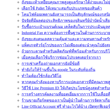
ถังขยะเท้าเหยียบคุณภาพสูงดูแลรักษาได้ง่ายและไม่ย
เลือกใช้ Pallet ให้เหมาะสมกับประเภทของสินค้า
โคมไฟห้อยเพดานยังสามารถเป็นสัญลักษณ์ของรสนิ
ปัจจัยที่มีผลต่อประสิทธิภาพของจุลินทรีย์บำบัดน้ำเสีย
รับซื้อกระเป๋าแบรนด์เนม เคล็ดลับในการประเมินมูลค
Industrial Fan ความต้องการพื้นฐานในด้านการระบ
ถังขยะสแตนเลสความคุ้มค่าและความทนทานสำหรั
แพ็คเกจทัวร์ยุโรปของเราไม่เพียงแต่จะนำคุณไปยังสถานท
ถ้วยกระดาษสำหรับผลิตภัณฑ์ที่พร้อมสำหรับการบริ
เมื่อคุณเลือกใช้บริการซ่อมโปรเจคเตอร์จากเรา
การเช่าเครื่องถ่ายเอกสารยังมีข้อดี
ทํายังไงให้ร้านขึ้นใน google ในระดับท้องถิ่น
ทำไมต้องใช้กล้องวิดีโอ
หากคุณกำลังมองหาบริการแปลเอกสารที่มีคุณภาพส
วิธีใช้ Line Premium ID ให้เกิดประโยชน์สูงสุดสำห
การสร้างสรรค์ผลงานที่ยอดเยี่ยมจากการใช้ใบเลื่อยท
ร้านขายเกียร์ทดของเราเป็นผู้นำในด้านการจัดหาเกียร
Line Official Account ฟรี ทำอะไรได้บ้าง เปิดทุกฟีเจอร