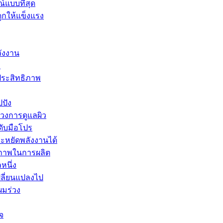
์แบบที่สุด
ูกให้แข็งแรง
ลังงาน
ม
ประสิทธิภาพ
ปปัง
นวงการดูแลผิว
ดับมือโปร
ระหยัดพลังงานได้
ธิภาพในการผลิต
หนึ่ง
ลี่ยนแปลงไป
ผมร่วง
จ