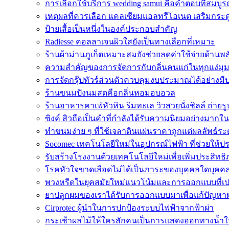
การเลือกใช้บริการ wedding samui คือคำตอบที่สมบูรณ
เหตุผลที่ควรเลือก แคลเซียมแอลทรีโอเนต เสริมกระด
ป้ายเสื้อเป็นหนึ่งในองค์ประกอบสำคัญ
Radiesse คอลลาเจนผิวใสยังเป็นทางเลือกที่เหมาะ
ร้านผ้าม่านภูเก็ตเหมาะสมยังช่วยลดค่าใช้จ่ายด้านพ
ความสำคัญของการจัดการกับกลิ่นคนแก่ในทุกแง่มุ
การจัดกรุ๊ปทัวร์ส่วนตัวควบคุมงบประมาณได้อย่างมี
ร้านขนมปังนมสดคือกลิ่นหอมอบอวล
ร้านอาหารคาเฟ่หัวหิน ริมทะเล วิวสวยนั่งชิลล์ ถ่ายรู
ซิงค์ สิวถือเป็นคำที่กำลังได้รับความนิยมอย่างมากใ
ทำขนมง่าย ๆ ที่ใช้เจลาตินแผ่นราคาถูกแต่ผลลัพธ์ระ
Socomec เทคโนโลยีใหม่ในอุปกรณ์ไฟฟ้า ที่ช่วยให้ป
รับสร้างโรงงานด้วยเทคโนโลยีใหม่เพื่อเพิ่มประสิท
โรคหัวใจขาดเลือดไม่ได้เป็นภาระของบุคคลใดบุคคล
พวงหรีดในยุคสมัยใหม่แนวโน้มและการออกแบบที่เป
ยาปลูกผมของเราได้รับการออกแบบมาเพื่อแก้ปัญหา
Cirprotec ผู้นำในการปกป้องระบบไฟฟ้าจากฟ้าผ่า
กระเช้าผลไม้ให้ใครสักคนเป็นการแสดงออกทางน้ำใ