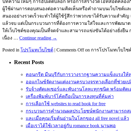
บทความใหม่ๆ การอัปเดตบล็อก หรือการสร้างวิดีโอที่สอดคล้องก
ผู้ใช้ผ่านการตอบสนองต่อความคิดเห็นหรือคำถามบนเว็บไซต์และโซ
สนองอย่างรวดเร็วจะทำให้ผู้ใช้รู้สึกว่าพวกเขาได้รับความสำคัญ แ
แล้วจบ แต่เป็นกระบวนการที่ต้องการความใส่ใจและการพัฒนาต
ให้เว็บไซต์ของคุณเป็นที่จดจำและสามารถแข่งขันได้อย่างยั่งย
เนื่อง …
Continue reading
→
Posted in
โปรโมทเว็บไซต์
|
Comments Off
on การโปรโมทเว็บไซต์
Recent Posts
คอนกรีต มีนบุรีกับการวางรากฐานความแข็งแรงให้
ออแกไนซ์จัดงานแต่งงานครบวงจรทางเลือกที่ช่วยเปล
รับจ้างตัดเลเซอร์และพับงานโลหะทุกชนิด พร้อมตัดเล
เครื่องพิมพ์บาร์โค้ดถือเป็นการลงทุนที่คุ้มค่า
การเลือกใช้ websites to read book for free
กระบวนการคำนวณผลประโยชน์พนักงานสามารถส
และเมื่อคุณเริ่มต้นอ่านในโลกของ all free novel แล้ว
เมื่อเราได้ใช้เวลาอยู่กับ romance book นานพอ