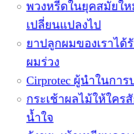
พวงหรีดในยุคสมัยให
เปลี่ยนแปลงไป
ยาปลูกผมของเราได้ร
ผมร่วง
Cirprotec ผู้นำในกา
กระเช้าผลไม้ให้ใคร
น้ำใจ