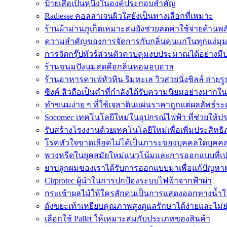
ป้ายเสื้อเป็นหนึ่งในองค์ประกอบสำคัญ
Radiesse คอลลาเจนผิวใสยังเป็นทางเลือกที่เหมาะ
ร้านผ้าม่านภูเก็ตเหมาะสมยังช่วยลดค่าใช้จ่ายด้านพ
ความสำคัญของการจัดการกับกลิ่นคนแก่ในทุกแง่มุ
การจัดกรุ๊ปทัวร์ส่วนตัวควบคุมงบประมาณได้อย่างมี
ร้านขนมปังนมสดคือกลิ่นหอมอบอวล
ร้านอาหารคาเฟ่หัวหิน ริมทะเล วิวสวยนั่งชิลล์ ถ่ายรู
ซิงค์ สิวถือเป็นคำที่กำลังได้รับความนิยมอย่างมากใ
ทำขนมง่าย ๆ ที่ใช้เจลาตินแผ่นราคาถูกแต่ผลลัพธ์ระ
Socomec เทคโนโลยีใหม่ในอุปกรณ์ไฟฟ้า ที่ช่วยให้ป
รับสร้างโรงงานด้วยเทคโนโลยีใหม่เพื่อเพิ่มประสิท
โรคหัวใจขาดเลือดไม่ได้เป็นภาระของบุคคลใดบุคคล
พวงหรีดในยุคสมัยใหม่แนวโน้มและการออกแบบที่เป
ยาปลูกผมของเราได้รับการออกแบบมาเพื่อแก้ปัญหา
Cirprotec ผู้นำในการปกป้องระบบไฟฟ้าจากฟ้าผ่า
กระเช้าผลไม้ให้ใครสักคนเป็นการแสดงออกทางน้ำใ
ถังขยะเท้าเหยียบคุณภาพสูงดูแลรักษาได้ง่ายและไม่ย
เลือกใช้ Pallet ให้เหมาะสมกับประเภทของสินค้า