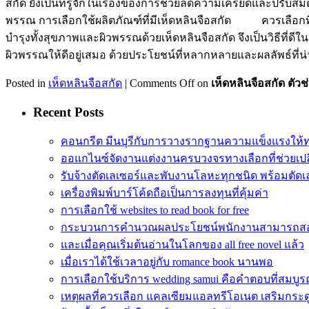
สกัด ยังเป็นที่รู้จักในเรื่องของการช่วยลดความเครียดและปรั
พรรณ การเลือกใช้ผลิตภัณฑ์ที่มีเห็ดหลินจือสกัด ควรเลือกที
บำรุงทั้งสุขภาพและผิวพรรณด้วยเห็ดหลินจือสกัด จึงเป็นวิธีที่ด
ผิวพรรณให้ดีอยู่เสมอ ด้วยประโยชน์ที่หลากหลายและผลลัพธ์ที่
Posted in
เห็ดหลินจือสกัด
|
Comments Off
on
เห็ดหลินจือสกัด ต
Recent Posts
คอนกรีต มีนบุรีกับการวางรากฐานความแข็งแรงให้
ออแกไนซ์จัดงานแต่งงานครบวงจรทางเลือกที่ช่วยเปล
รับจ้างตัดเลเซอร์และพับงานโลหะทุกชนิด พร้อมตัดเล
เครื่องพิมพ์บาร์โค้ดถือเป็นการลงทุนที่คุ้มค่า
การเลือกใช้ websites to read book for free
กระบวนการคำนวณผลประโยชน์พนักงานสามารถส
และเมื่อคุณเริ่มต้นอ่านในโลกของ all free novel แล้ว
เมื่อเราได้ใช้เวลาอยู่กับ romance book นานพอ
การเลือกใช้บริการ wedding samui คือคำตอบที่สมบูรณ
เหตุผลที่ควรเลือก แคลเซียมแอลทรีโอเนต เสริมกระด