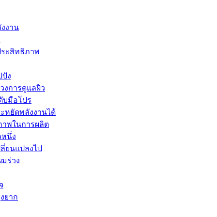
ลังงาน
ม
ประสิทธิภาพ
ปปัง
นวงการดูแลผิว
ดับมือโปร
ระหยัดพลังงานได้
ธิภาพในการผลิต
หนึ่ง
ลี่ยนแปลงไป
ผมร่วง
จ
ุ่งยาก