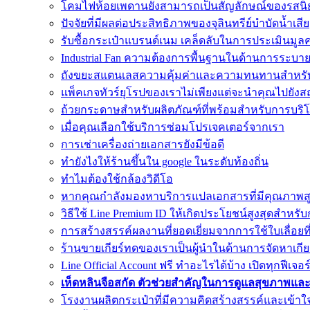
โคมไฟห้อยเพดานยังสามารถเป็นสัญลักษณ์ของรสนิ
ปัจจัยที่มีผลต่อประสิทธิภาพของจุลินทรีย์บำบัดน้ำเสีย
รับซื้อกระเป๋าแบรนด์เนม เคล็ดลับในการประเมินมูลค
Industrial Fan ความต้องการพื้นฐานในด้านการระบ
ถังขยะสแตนเลสความคุ้มค่าและความทนทานสำหรั
แพ็คเกจทัวร์ยุโรปของเราไม่เพียงแต่จะนำคุณไปยังสถานท
ถ้วยกระดาษสำหรับผลิตภัณฑ์ที่พร้อมสำหรับการบริ
เมื่อคุณเลือกใช้บริการซ่อมโปรเจคเตอร์จากเรา
การเช่าเครื่องถ่ายเอกสารยังมีข้อดี
ทํายังไงให้ร้านขึ้นใน google ในระดับท้องถิ่น
ทำไมต้องใช้กล้องวิดีโอ
หากคุณกำลังมองหาบริการแปลเอกสารที่มีคุณภาพส
วิธีใช้ Line Premium ID ให้เกิดประโยชน์สูงสุดสำห
การสร้างสรรค์ผลงานที่ยอดเยี่ยมจากการใช้ใบเลื่อยท
ร้านขายเกียร์ทดของเราเป็นผู้นำในด้านการจัดหาเกียร
Line Official Account ฟรี ทำอะไรได้บ้าง เปิดทุกฟีเจอร
เห็ดหลินจือสกัด ตัวช่วยสำคัญในการดูแลสุขภาพแล
โรงงานผลิตกระเป๋าที่มีความคิดสร้างสรรค์และเข้า