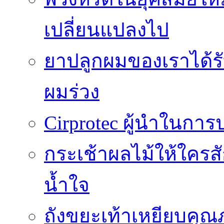
เปลี่ยนแปลงไป
ยาปลูกผมของเราได้ร
ผมร่วง
Cirprotec ผู้นำในกา
กระเช้าผลไม้ให้ใคร
น้ำใจ
ถังขยะเท้าเหยียบคุณ