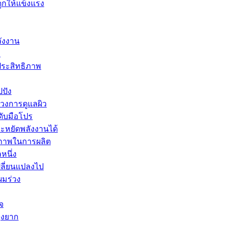
ูกให้แข็งแรง
ลังงาน
ม
ประสิทธิภาพ
ปปัง
นวงการดูแลผิว
ดับมือโปร
ระหยัดพลังงานได้
ธิภาพในการผลิต
หนึ่ง
ลี่ยนแปลงไป
ผมร่วง
จ
ุ่งยาก