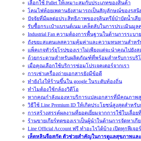
เลือกใช้ Pallet ให้เหมาะสมกับประเภทของสินค้า
โคมไฟห้อยเพดานยังสามารถเป็นสัญลักษณ์ของรสนิ
ปัจจัยที่มีผลต่อประสิทธิภาพของจุลินทรีย์บำบัดน้ำเสีย
รับซื้อกระเป๋าแบรนด์เนม เคล็ดลับในการประเมินมูลค
Industrial Fan ความต้องการพื้นฐานในด้านการระบ
ถังขยะสแตนเลสความคุ้มค่าและความทนทานสำหรั
แพ็คเกจทัวร์ยุโรปของเราไม่เพียงแต่จะนำคุณไปยังสถานท
ถ้วยกระดาษสำหรับผลิตภัณฑ์ที่พร้อมสำหรับการบริ
เมื่อคุณเลือกใช้บริการซ่อมโปรเจคเตอร์จากเรา
การเช่าเครื่องถ่ายเอกสารยังมีข้อดี
ทํายังไงให้ร้านขึ้นใน google ในระดับท้องถิ่น
ทำไมต้องใช้กล้องวิดีโอ
หากคุณกำลังมองหาบริการแปลเอกสารที่มีคุณภาพส
วิธีใช้ Line Premium ID ให้เกิดประโยชน์สูงสุดสำห
การสร้างสรรค์ผลงานที่ยอดเยี่ยมจากการใช้ใบเลื่อยท
ร้านขายเกียร์ทดของเราเป็นผู้นำในด้านการจัดหาเกียร
Line Official Account ฟรี ทำอะไรได้บ้าง เปิดทุกฟีเจอร
เห็ดหลินจือสกัด ตัวช่วยสำคัญในการดูแลสุขภาพแล