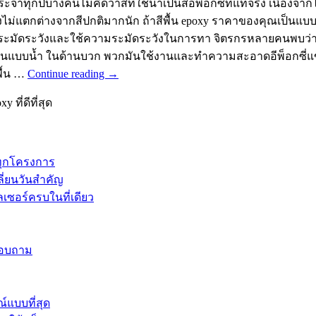
ะจำทุกปีบางคนไม่คิดว่าสีที่ใช้น้ำเป็นสีอีพ็อกซี่ที่แท้จริง เนื่องจาก
จึงไม่แตกต่างจากสีปกติมากนัก ถ้าสีพื้น epoxy ราคาของคุณเป็นแบบต
มระมัดระวังและใช้ความระมัดระวังในการทา จิตรกรหลายคนพบว่าไม่เ
นแบบน้ำ ในด้านบวก พวกมันใช้งานและทำความสะอาดอีพ็อกซี่แข็ง
พื้น …
Continue reading
→
 ที่ดีที่สุด
ทุกโครงการ
ี่ยนวันสำคัญ
เซอร์ครบในที่เดียว
อบถาม
์แบบที่สุด