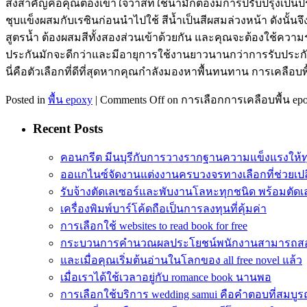
สิ่งสำคัญคือคุณต้องเข้าใจว่าสีที่ใช้น้ำมักต้องมีการปรับปรุงเป็นปร
ชุบแข็งผสมกับเรซินก่อนนำไปใช้ สีน้ำเป็นสีผสมล่วงหน้า ดังนั้น
สูตรน้ำ ต้องผสมสีทั้งสองส่วนเข้าด้วยกัน และคุณจะต้องใช้ควา
ประกันมักจะดีกว่าและมีอายุการใช้งานยาวนานกว่าการรับประกั
นี่คือตัวเลือกที่ดีที่สุดหากคุณกำลังมองหาพื้นทนทาน การเคลือบ
Posted in
พื้น epoxy
|
Comments Off
on การเลือกการเคลือบพื้น epoxy
Recent Posts
คอนกรีต มีนบุรีกับการวางรากฐานความแข็งแรงให้
ออแกไนซ์จัดงานแต่งงานครบวงจรทางเลือกที่ช่วยเปล
รับจ้างตัดเลเซอร์และพับงานโลหะทุกชนิด พร้อมตัดเล
เครื่องพิมพ์บาร์โค้ดถือเป็นการลงทุนที่คุ้มค่า
การเลือกใช้ websites to read book for free
กระบวนการคำนวณผลประโยชน์พนักงานสามารถส
และเมื่อคุณเริ่มต้นอ่านในโลกของ all free novel แล้ว
เมื่อเราได้ใช้เวลาอยู่กับ romance book นานพอ
การเลือกใช้บริการ wedding samui คือคำตอบที่สมบูรณ