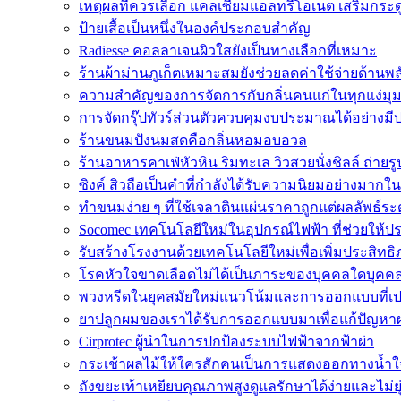
เหตุผลที่ควรเลือก แคลเซียมแอลทรีโอเนต เสริมกระด
ป้ายเสื้อเป็นหนึ่งในองค์ประกอบสำคัญ
Radiesse คอลลาเจนผิวใสยังเป็นทางเลือกที่เหมาะ
ร้านผ้าม่านภูเก็ตเหมาะสมยังช่วยลดค่าใช้จ่ายด้านพ
ความสำคัญของการจัดการกับกลิ่นคนแก่ในทุกแง่มุ
การจัดกรุ๊ปทัวร์ส่วนตัวควบคุมงบประมาณได้อย่างมี
ร้านขนมปังนมสดคือกลิ่นหอมอบอวล
ร้านอาหารคาเฟ่หัวหิน ริมทะเล วิวสวยนั่งชิลล์ ถ่ายรู
ซิงค์ สิวถือเป็นคำที่กำลังได้รับความนิยมอย่างมากใ
ทำขนมง่าย ๆ ที่ใช้เจลาตินแผ่นราคาถูกแต่ผลลัพธ์ระ
Socomec เทคโนโลยีใหม่ในอุปกรณ์ไฟฟ้า ที่ช่วยให้ป
รับสร้างโรงงานด้วยเทคโนโลยีใหม่เพื่อเพิ่มประสิท
โรคหัวใจขาดเลือดไม่ได้เป็นภาระของบุคคลใดบุคคล
พวงหรีดในยุคสมัยใหม่แนวโน้มและการออกแบบที่เป
ยาปลูกผมของเราได้รับการออกแบบมาเพื่อแก้ปัญหา
Cirprotec ผู้นำในการปกป้องระบบไฟฟ้าจากฟ้าผ่า
กระเช้าผลไม้ให้ใครสักคนเป็นการแสดงออกทางน้ำใ
ถังขยะเท้าเหยียบคุณภาพสูงดูแลรักษาได้ง่ายและไม่ย