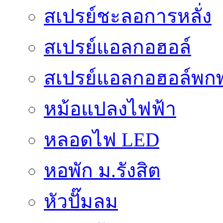
สเปรย์ชะลอการหลั่ง
สเปรย์แอลกอฮอล์
สเปรย์แอลกอฮอล์พก
หม้อแปลงไฟฟ้า
หลอดไฟ LED
หอพัก ม.รังสิต
หัวปั๊มลม