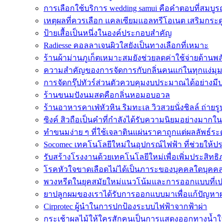
การเลือกใช้บริการ wedding samui คือคำตอบที่สมบูรณ
เหตุผลที่ควรเลือก แคลเซียมแอลทรีโอเนต เสริมกระด
ป้ายเสื้อเป็นหนึ่งในองค์ประกอบสำคัญ
Radiesse คอลลาเจนผิวใสยังเป็นทางเลือกที่เหมาะ
ร้านผ้าม่านภูเก็ตเหมาะสมยังช่วยลดค่าใช้จ่ายด้านพ
ความสำคัญของการจัดการกับกลิ่นคนแก่ในทุกแง่มุ
การจัดกรุ๊ปทัวร์ส่วนตัวควบคุมงบประมาณได้อย่างมี
ร้านขนมปังนมสดคือกลิ่นหอมอบอวล
ร้านอาหารคาเฟ่หัวหิน ริมทะเล วิวสวยนั่งชิลล์ ถ่ายรู
ซิงค์ สิวถือเป็นคำที่กำลังได้รับความนิยมอย่างมากใ
ทำขนมง่าย ๆ ที่ใช้เจลาตินแผ่นราคาถูกแต่ผลลัพธ์ระ
Socomec เทคโนโลยีใหม่ในอุปกรณ์ไฟฟ้า ที่ช่วยให้ป
รับสร้างโรงงานด้วยเทคโนโลยีใหม่เพื่อเพิ่มประสิท
โรคหัวใจขาดเลือดไม่ได้เป็นภาระของบุคคลใดบุคคล
พวงหรีดในยุคสมัยใหม่แนวโน้มและการออกแบบที่เป
ยาปลูกผมของเราได้รับการออกแบบมาเพื่อแก้ปัญหา
Cirprotec ผู้นำในการปกป้องระบบไฟฟ้าจากฟ้าผ่า
กระเช้าผลไม้ให้ใครสักคนเป็นการแสดงออกทางน้ำใ