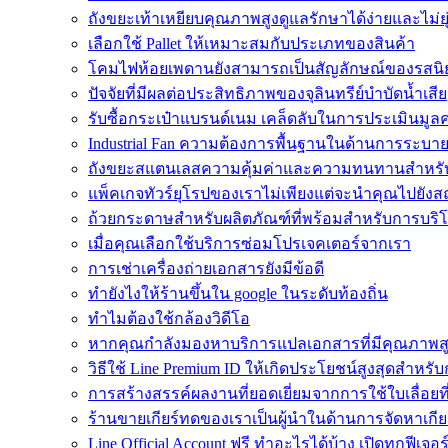
ถังขยะเท้าเหยียบคุณภาพสูงดูแลรักษาได้ง่ายและไม่ย
เลือกใช้ Pallet ให้เหมาะสมกับประเภทของสินค้า
โคมไฟห้อยเพดานยังสามารถเป็นสัญลักษณ์ของรสนิ
ปัจจัยที่มีผลต่อประสิทธิภาพของจุลินทรีย์บำบัดน้ำเสีย
รับซื้อกระเป๋าแบรนด์เนม เคล็ดลับในการประเมินมูลค
Industrial Fan ความต้องการพื้นฐานในด้านการระบ
ถังขยะสแตนเลสความคุ้มค่าและความทนทานสำหรั
แพ็คเกจทัวร์ยุโรปของเราไม่เพียงแต่จะนำคุณไปยังสถานท
ถ้วยกระดาษสำหรับผลิตภัณฑ์ที่พร้อมสำหรับการบริ
เมื่อคุณเลือกใช้บริการซ่อมโปรเจคเตอร์จากเรา
การเช่าเครื่องถ่ายเอกสารยังมีข้อดี
ทํายังไงให้ร้านขึ้นใน google ในระดับท้องถิ่น
ทำไมต้องใช้กล้องวิดีโอ
หากคุณกำลังมองหาบริการแปลเอกสารที่มีคุณภาพส
วิธีใช้ Line Premium ID ให้เกิดประโยชน์สูงสุดสำห
การสร้างสรรค์ผลงานที่ยอดเยี่ยมจากการใช้ใบเลื่อยท
ร้านขายเกียร์ทดของเราเป็นผู้นำในด้านการจัดหาเกียร
Line Official Account ฟรี ทำอะไรได้บ้าง เปิดทุกฟีเจอร