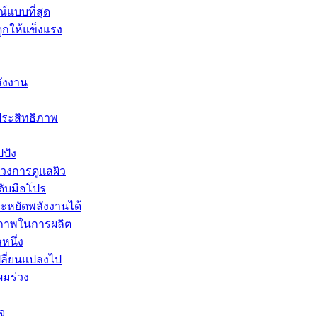
์แบบที่สุด
ูกให้แข็งแรง
ลังงาน
ม
ประสิทธิภาพ
ปปัง
นวงการดูแลผิว
ดับมือโปร
ระหยัดพลังงานได้
ธิภาพในการผลิต
หนึ่ง
ลี่ยนแปลงไป
ผมร่วง
จ