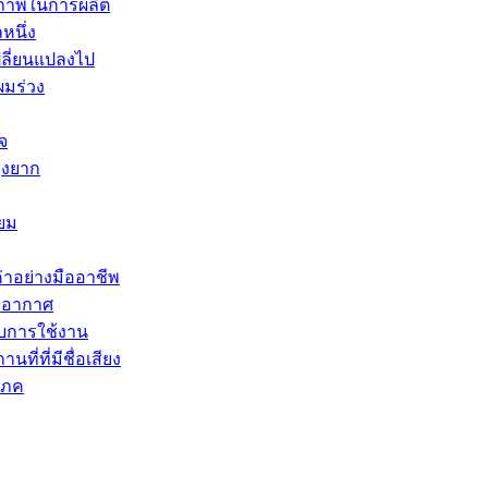
ธิภาพในการผลิต
หนึ่ง
ลี่ยนแปลงไป
ผมร่วง
จ
ุ่งยาก
ยม
่าอย่างมืออาชีพ
ายอากาศ
บการใช้งาน
ี่ที่มีชื่อเสียง
โภค