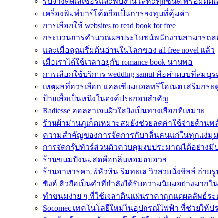
รับจ้างตัดเลเซอร์และพับงานโลหะทุกชนิด พร้อมตัดเล
เครื่องพิมพ์บาร์โค้ดถือเป็นการลงทุนที่คุ้มค่า
การเลือกใช้ websites to read book for free
กระบวนการคำนวณผลประโยชน์พนักงานสามารถส
และเมื่อคุณเริ่มต้นอ่านในโลกของ all free novel แล้ว
เมื่อเราได้ใช้เวลาอยู่กับ romance book นานพอ
การเลือกใช้บริการ wedding samui คือคำตอบที่สมบูรณ
เหตุผลที่ควรเลือก แคลเซียมแอลทรีโอเนต เสริมกระด
ป้ายเสื้อเป็นหนึ่งในองค์ประกอบสำคัญ
Radiesse คอลลาเจนผิวใสยังเป็นทางเลือกที่เหมาะ
ร้านผ้าม่านภูเก็ตเหมาะสมยังช่วยลดค่าใช้จ่ายด้านพ
ความสำคัญของการจัดการกับกลิ่นคนแก่ในทุกแง่มุ
การจัดกรุ๊ปทัวร์ส่วนตัวควบคุมงบประมาณได้อย่างมี
ร้านขนมปังนมสดคือกลิ่นหอมอบอวล
ร้านอาหารคาเฟ่หัวหิน ริมทะเล วิวสวยนั่งชิลล์ ถ่ายรู
ซิงค์ สิวถือเป็นคำที่กำลังได้รับความนิยมอย่างมากใ
ทำขนมง่าย ๆ ที่ใช้เจลาตินแผ่นราคาถูกแต่ผลลัพธ์ระ
Socomec เทคโนโลยีใหม่ในอุปกรณ์ไฟฟ้า ที่ช่วยให้ป