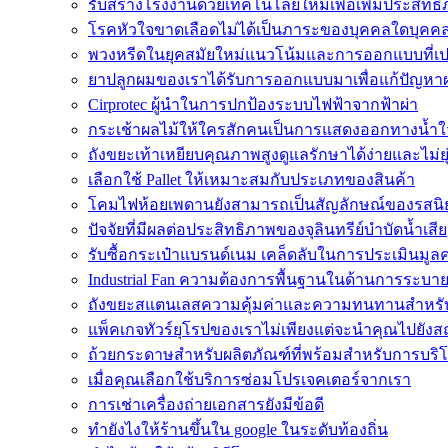
รับสร้างโรงงานด้วยเทคโนโลยีใหม่เพื่อเพิ่มประสิท
โรคหัวใจขาดเลือดไม่ได้เป็นภาระของบุคคลใดบุคคล
พวงหรีดในยุคสมัยใหม่แนวโน้มและการออกแบบที่เป
ยาปลูกผมของเราได้รับการออกแบบมาเพื่อแก้ปัญหา
Cirprotec ผู้นำในการปกป้องระบบไฟฟ้าจากฟ้าผ่า
กระเช้าผลไม้ให้ใครสักคนเป็นการแสดงออกทางน้ำใ
ถังขยะเท้าเหยียบคุณภาพสูงดูแลรักษาได้ง่ายและไม่ย
เลือกใช้ Pallet ให้เหมาะสมกับประเภทของสินค้า
โคมไฟห้อยเพดานยังสามารถเป็นสัญลักษณ์ของรสนิ
ปัจจัยที่มีผลต่อประสิทธิภาพของจุลินทรีย์บำบัดน้ำเสีย
รับซื้อกระเป๋าแบรนด์เนม เคล็ดลับในการประเมินมูลค
Industrial Fan ความต้องการพื้นฐานในด้านการระบ
ถังขยะสแตนเลสความคุ้มค่าและความทนทานสำหรั
แพ็คเกจทัวร์ยุโรปของเราไม่เพียงแต่จะนำคุณไปยังสถานท
ถ้วยกระดาษสำหรับผลิตภัณฑ์ที่พร้อมสำหรับการบริ
เมื่อคุณเลือกใช้บริการซ่อมโปรเจคเตอร์จากเรา
การเช่าเครื่องถ่ายเอกสารยังมีข้อดี
ทํายังไงให้ร้านขึ้นใน google ในระดับท้องถิ่น