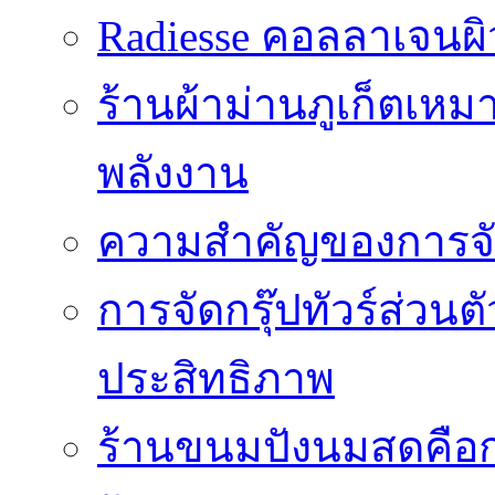
Radiesse คอลลาเจนผิว
ร้านผ้าม่านภูเก็ตเหม
พลังงาน
ความสำคัญของการจัด
การจัดกรุ๊ปทัวร์ส่ว
ประสิทธิภาพ
ร้านขนมปังนมสดคือ