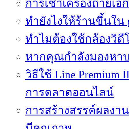
การเช่าเครื่องถ่ายเอก
ทํายังไงให้ร้านขึ้นใน
ทำไมต้องใช้กล้องวิดี
หากคุณกำลังมองหาบร
วิธีใช้ Line Premium 
การตลาดออนไลน์
การสร้างสรรค์ผลงานที
มีคุณภาพ