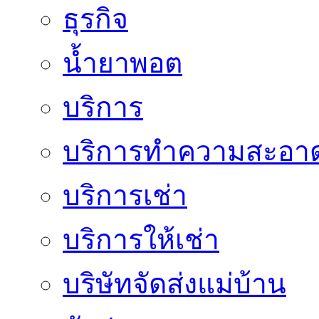
ธุรกิจ
น้ำยาพอต
บริการ
บริการทำความสะอา
บริการเช่า
บริการให้เช่า
บริษัทจัดส่งแม่บ้าน