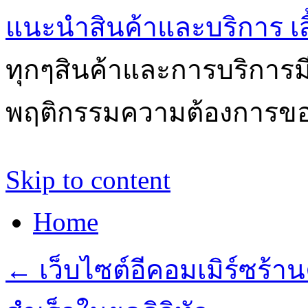
แนะนำสินค้าและบริการ เสื้
ทุกๆสินค้าและการบริการ
พฤติกรรมความต้องการของผ
Skip to content
Home
←
เว็บไซต์อีคอมเมิร์ซร้า