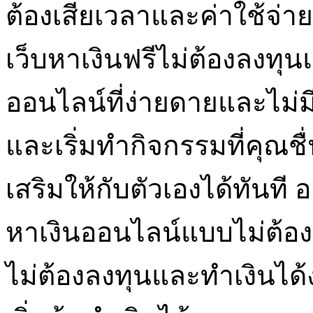
ต้องเสียเวลาและค่าใช้จ่าย
เว็บหาเงินฟรีไม่ต้องลงท
ออนไลน์ที่ง่ายดายและไม่ม
และเริ่มทำกิจกรรมที่คุณช
เสริมให้กับตัวเองได้ทันท
หาเงินออนไลน์แบบไม่ต้องล
ไม่ต้องลงทุนและทำเงินได้