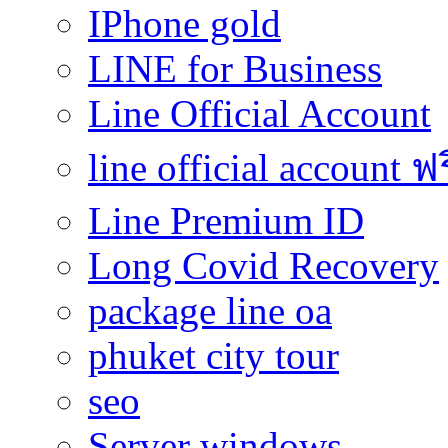
IPhone gold
LINE for Business
Line Official Account
line official account ฟ
Line Premium ID
Long Covid Recovery
package line oa
phuket city tour
seo
Server windows