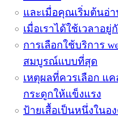
และเมื่อคุณเริ่มต้นอ่
เมื่อเราได้ใช้เวลาอยู
การเลือกใช้บริการ we
สมบูรณ์แบบที่สุด
เหตุผลที่ควรเลือก แ
กระดูกให้แข็งแรง
ป้ายเสื้อเป็นหนึ่งใน