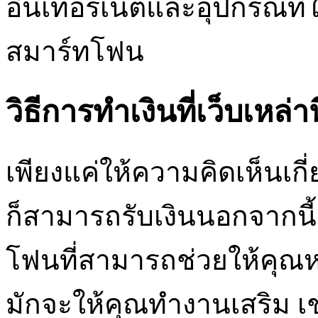
อินเทอร์เน็ตและอุปกรณ์ที่
สมาร์ทโฟน
วิธีการทำเงินที่เว็บเหล่าน
เพียงแค่ให้ความคิดเห็นเกี
ก็สามารถรับเงินนอกจากนี
โฟนที่สามารถช่วยให้คุณหา
มักจะให้คุณทำงานเสริม เช