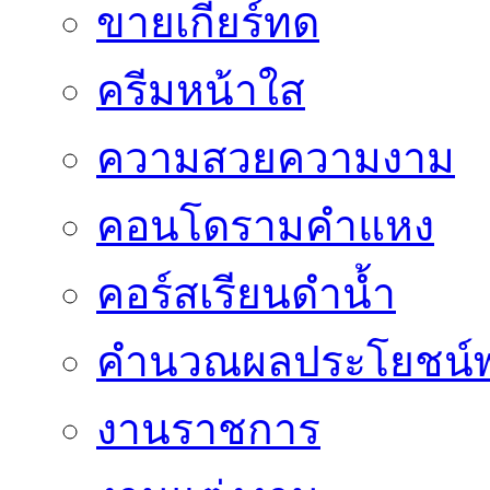
ขายเกียร์ทด
ครีมหน้าใส
ความสวยความงาม
คอนโดรามคำแหง
คอร์สเรียนดำน้ำ
คำนวณผลประโยชน์พ
งานราชการ