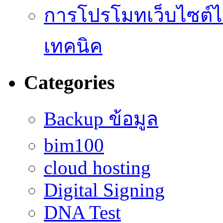
การโปรโมทเว็บไซต์ไม
เทคนิค
Categories
Backup ข้อมูล
bim100
cloud hosting
Digital Signing
DNA Test