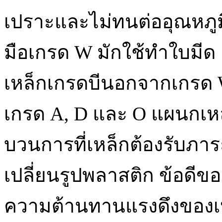
เปราะและไม่ทนต่ออุณหภูมิส
มือเกรด W มักใช้ทำใบมีด
เหล็กเกรดบีนอกจากเกรด W 
เกรด A, D และ O แผนกเหล่
บวนการที่เหล็กต้องรับภา
เปลี่ยนรูปพลาสติก ข้อดีขอ
ความต้านทานแรงดึงของเหล