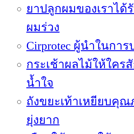
ยาปลูกผมของเราได้ร
ผมร่วง
Cirprotec ผู้นำในกา
กระเช้าผลไม้ให้ใคร
น้ำใจ
ถังขยะเท้าเหยียบคุณ
ยุ่งยาก