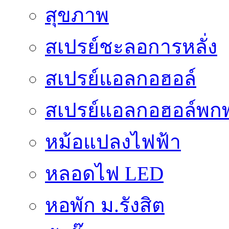
สุขภาพ
สเปรย์ชะลอการหลั่ง
สเปรย์แอลกอฮอล์
สเปรย์แอลกอฮอล์พก
หม้อแปลงไฟฟ้า
หลอดไฟ LED
หอพัก ม.รังสิต