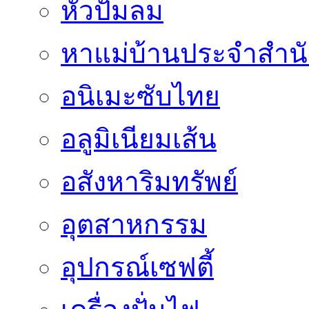
หัวปั๊มลม
หาแม่บ้านประจำสำน
อนิเมะซับไทย
อลูมิเนียมเส้น
อสังหาริมทรัพย์
อุตสาหกรรม
อุปกรณ์เซฟตี้