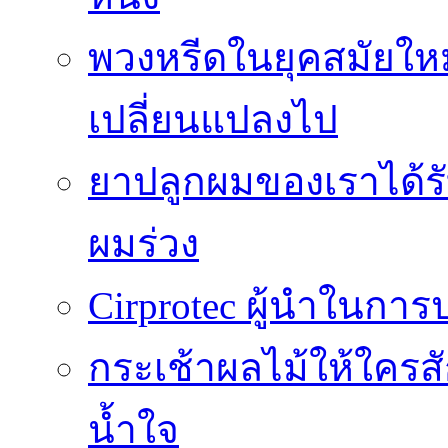
พวงหรีดในยุคสมัยให
เปลี่ยนแปลงไป
ยาปลูกผมของเราได้ร
ผมร่วง
Cirprotec ผู้นำในกา
กระเช้าผลไม้ให้ใคร
น้ำใจ