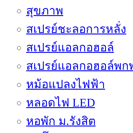
สุขภาพ
สเปรย์ชะลอการหลั่ง
สเปรย์แอลกอฮอล์
สเปรย์แอลกอฮอล์พก
หม้อแปลงไฟฟ้า
หลอดไฟ LED
หอพัก ม.รังสิต