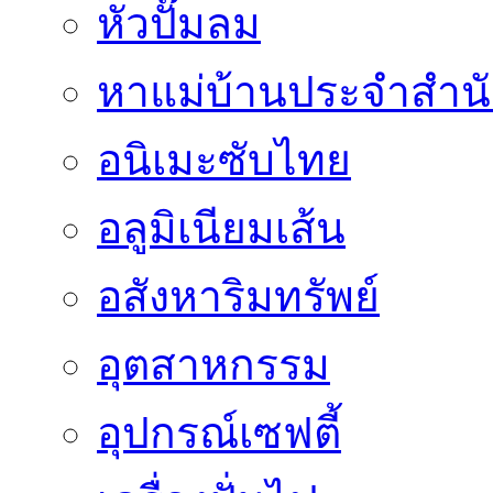
หัวปั๊มลม
หาแม่บ้านประจำสำน
อนิเมะซับไทย
อลูมิเนียมเส้น
อสังหาริมทรัพย์
อุตสาหกรรม
อุปกรณ์เซฟตี้