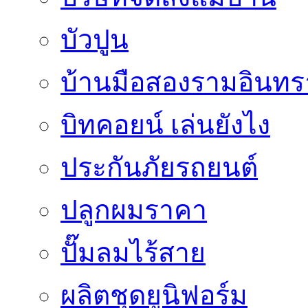
บัวปูน
บ้านมือสองรามอินทร
บิทคอยน์ เล่นยังไง
ประกันภัยรถยนต์
ปลูกผมราคา
ปั๊มลมไร้สาย
ผลิตชุดยูนิฟอร์ม