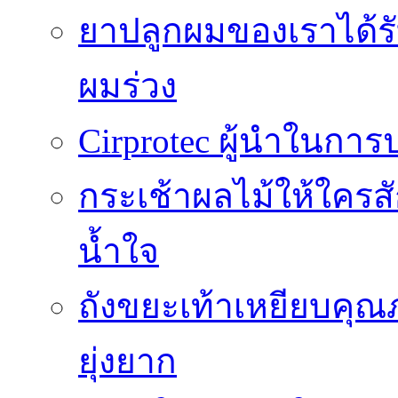
ยาปลูกผมของเราได้ร
ผมร่วง
Cirprotec ผู้นำในกา
กระเช้าผลไม้ให้ใคร
น้ำใจ
ถังขยะเท้าเหยียบคุณ
ยุ่งยาก