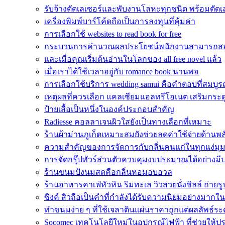
รับจ้างตัดเลเซอร์และพับงานโลหะทุกชนิด พร้อมตัดเล
เครื่องพิมพ์บาร์โค้ดถือเป็นการลงทุนที่คุ้มค่า
การเลือกใช้ websites to read book for free
กระบวนการคำนวณผลประโยชน์พนักงานสามารถส
และเมื่อคุณเริ่มต้นอ่านในโลกของ all free novel แล้ว
เมื่อเราได้ใช้เวลาอยู่กับ romance book นานพอ
การเลือกใช้บริการ wedding samui คือคำตอบที่สมบูรณ
เหตุผลที่ควรเลือก แคลเซียมแอลทรีโอเนต เสริมกระด
ป้ายเสื้อเป็นหนึ่งในองค์ประกอบสำคัญ
Radiesse คอลลาเจนผิวใสยังเป็นทางเลือกที่เหมาะ
ร้านผ้าม่านภูเก็ตเหมาะสมยังช่วยลดค่าใช้จ่ายด้านพ
ความสำคัญของการจัดการกับกลิ่นคนแก่ในทุกแง่มุ
การจัดกรุ๊ปทัวร์ส่วนตัวควบคุมงบประมาณได้อย่างมี
ร้านขนมปังนมสดคือกลิ่นหอมอบอวล
ร้านอาหารคาเฟ่หัวหิน ริมทะเล วิวสวยนั่งชิลล์ ถ่ายรู
ซิงค์ สิวถือเป็นคำที่กำลังได้รับความนิยมอย่างมากใ
ทำขนมง่าย ๆ ที่ใช้เจลาตินแผ่นราคาถูกแต่ผลลัพธ์ระ
Socomec เทคโนโลยีใหม่ในอุปกรณ์ไฟฟ้า ที่ช่วยให้ป