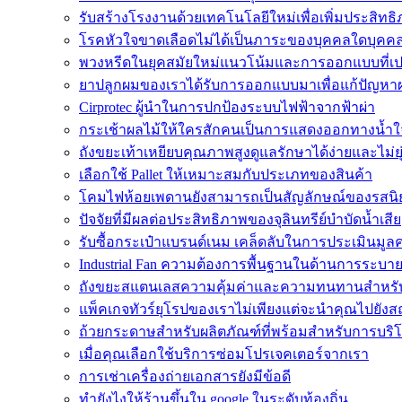
รับสร้างโรงงานด้วยเทคโนโลยีใหม่เพื่อเพิ่มประสิท
โรคหัวใจขาดเลือดไม่ได้เป็นภาระของบุคคลใดบุคคล
พวงหรีดในยุคสมัยใหม่แนวโน้มและการออกแบบที่เป
ยาปลูกผมของเราได้รับการออกแบบมาเพื่อแก้ปัญหา
Cirprotec ผู้นำในการปกป้องระบบไฟฟ้าจากฟ้าผ่า
กระเช้าผลไม้ให้ใครสักคนเป็นการแสดงออกทางน้ำใ
ถังขยะเท้าเหยียบคุณภาพสูงดูแลรักษาได้ง่ายและไม่ย
เลือกใช้ Pallet ให้เหมาะสมกับประเภทของสินค้า
โคมไฟห้อยเพดานยังสามารถเป็นสัญลักษณ์ของรสนิ
ปัจจัยที่มีผลต่อประสิทธิภาพของจุลินทรีย์บำบัดน้ำเสีย
รับซื้อกระเป๋าแบรนด์เนม เคล็ดลับในการประเมินมูลค
Industrial Fan ความต้องการพื้นฐานในด้านการระบ
ถังขยะสแตนเลสความคุ้มค่าและความทนทานสำหรั
แพ็คเกจทัวร์ยุโรปของเราไม่เพียงแต่จะนำคุณไปยังสถานท
ถ้วยกระดาษสำหรับผลิตภัณฑ์ที่พร้อมสำหรับการบริ
เมื่อคุณเลือกใช้บริการซ่อมโปรเจคเตอร์จากเรา
การเช่าเครื่องถ่ายเอกสารยังมีข้อดี
ทํายังไงให้ร้านขึ้นใน google ในระดับท้องถิ่น