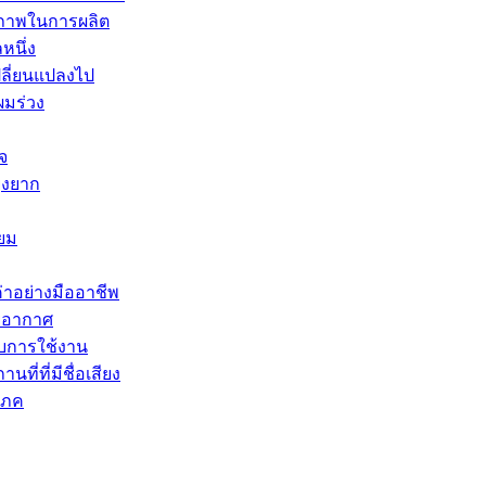
ธิภาพในการผลิต
หนึ่ง
ลี่ยนแปลงไป
ผมร่วง
จ
ุ่งยาก
ยม
่าอย่างมืออาชีพ
ายอากาศ
บการใช้งาน
ี่ที่มีชื่อเสียง
โภค